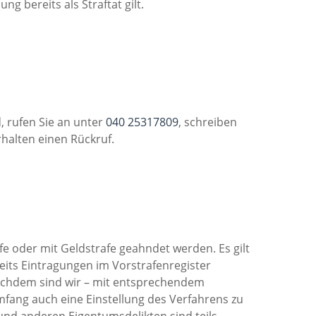
g bereits als Straftat gilt.
d, rufen Sie an unter
040 25317809
, schreiben
halten einen Rückruf.
fe oder mit Geldstrafe geahndet werden. Es gilt
reits Eintragungen im Vorstrafenregister
e nachdem sind wir – mit entsprechendem
mfang auch eine Einstellung des Verfahrens zu
und anderen Eigentumsdelikten sind teils