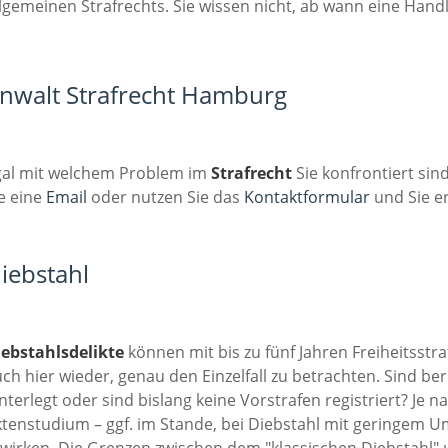
lgemeinen Strafrechts. Sie wissen nicht, ab wann eine Handlun
nwalt Strafrecht Hamburg
gal mit welchem Problem im
Strafrecht
Sie konfrontiert sin
e eine
Email
oder nutzen Sie das
Kontaktformular
und Sie er
iebstahl
iebstahlsdelikte
können mit bis zu fünf Jahren Freiheitsstra
ch hier wieder, genau den Einzelfall zu betrachten. Sind be
nterlegt oder sind bislang keine Vorstrafen registriert? J
tenstudium – ggf. im Stande, bei Diebstahl mit geringem U
wirken. Die Grenzen zwischen dem "klassischen Diebstahl" 