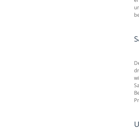
un
b
S
De
dr
wi
Sa
Be
P
U