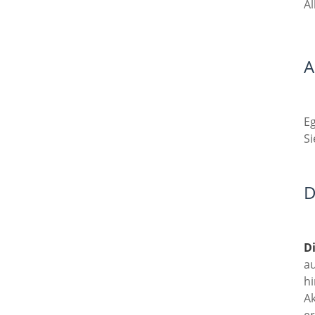
Al
A
E
Si
D
D
au
hi
Ak
er