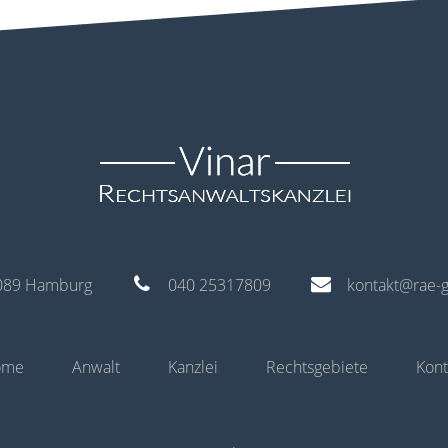
 22089 Hamburg
040 25317809
kontakt@rae-
ome
Anwalt
Kanzlei
Rechtsgebiete
Kont